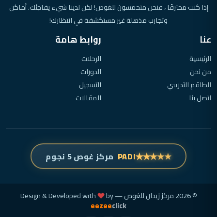
إذا كنت محترفًا ، فنحن متحمسون للغوص! لكن لدينا شيء يفاجئك. أماكن
وتجارب مذهلة غير مستكشفة في انتظارك!
عنا
روابط هامة
الرئيسية
الرحلات
من نحن
الدورات
الطاقم التدريبي
التسجيل
اتصل بنا
المقالات
★
★
★
★
★
PADI
مركز غوص 5 نجوم
© 2026 مركز زيدان للغوص — Design & Developed with
by
eezee
click