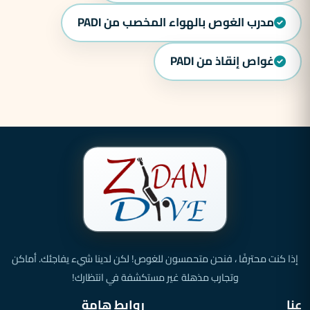
مدرب الغوص بالهواء المخصب من PADI
غواص إنقاذ من PADI
إذا كنت محترفًا ، فنحن متحمسون للغوص! لكن لدينا شيء يفاجئك. أماكن
وتجارب مذهلة غير مستكشفة في انتظارك!
عنا
روابط هامة