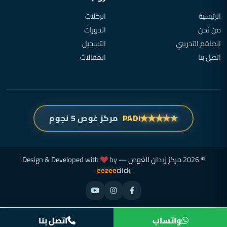
الرئيسية
الرحلات
من نحن
الدورات
الطاقم التدريبي
التسجيل
اتصل بنا
المقالات
★
★
★
★
★
PADI
مركز غوص 5 نجوم
© 2026 مركز زيدان للغوص — Design & Developed with
by
eezee
click
واتساب
اتصل بنا